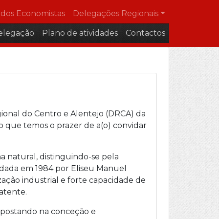
dos Economistas
Delegações Regionais
elegação
Plano de atividades
Contactos
ional do Centro e Alentejo (DRCA) da
lo que temos o prazer de a(o) convidar
 natural, distinguindo-se pela
ndada em 1984 por Eliseu Manuel
ção industrial e forte capacidade de
atente.
apostando na conceção e