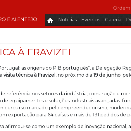
Ordem 
RO E ALENTEJO
Notícias
Eventos
Galeria
D
ICA À FRAVIZEL
ortugal: as origens do PIB português”, a Delegação Reg
ma
visita técnica à Fravizel
, no próximo dia
19 de junho
, pe
referência nos setores da indústria, construção e rocha
 de equipamentos e soluções industriais avançadas. fu
 um percurso marcado pelo empreendedorismo, moderniza
om exportação para 64 países e mais de 131 pedidos de p
esa afirmou-se como um exemplo de inovação nacional, 