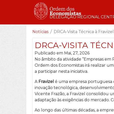
DELEGAÇÃO REGIONAL CENT
Notícias
DRCA-Visita Técnica à Fravizel
DRCA-VISITA TÉCN
Publicado em Mai, 27, 2026
No âmbito da atividade “Empresas em P
Ordem dos Economistas irá realizar u
a participar nesta iniciativa.
A
Fravizel
é uma empresa portuguesa de 
inovação tecnológica, desenvolvimento
Vicente Frazão, a Fravizel consolidou
adaptação às exigências do mercado. C
Ao longo das últimas décadas, a empr