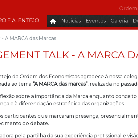
Ordem 
RO E ALENTEJO
Notícias
Eventos
Galeria
D
- A MARCA das Marcas
EMENT TALK - A MARCA 
ntejo da Ordem dos Economistas agradece à nossa cole
nada ao tema
“A MARCA das marcas”
, realizada no passad
lexão sobre a importância da Marca enquanto conceito 
rança e à diferenciação estratégica das organizações.
 participantes que marcaram presença, presencialmente 
uecimento do debate.
ora pela partilha da sua experiência profissional e visã