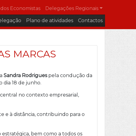
dos Economistas
Delegações Regionais
elegação
Plano de atividades
Contactos
DAS MARCAS
ga
Sandra Rodrigues
pela condução da
o dia 18 de junho.
central no contexto empresarial,
e à distância, contribuindo para o
o estratégica, bem como a todos os