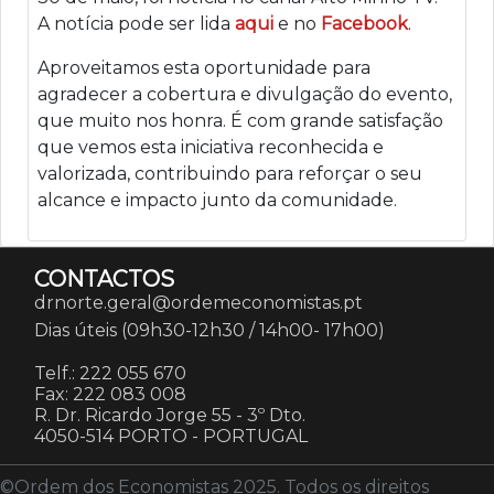
A notícia pode ser lida
aqui
e no
Facebook
.
Aproveitamos esta oportunidade para
agradecer a cobertura e divulgação do evento,
que muito nos honra. É com grande satisfação
que vemos esta iniciativa reconhecida e
valorizada, contribuindo para reforçar o seu
alcance e impacto junto da comunidade.
CONTACTOS
drnorte.geral@ordemeconomistas.pt
Dias úteis (09h30-12h30 / 14h00- 17h00)
Telf.: 222 055 670
Fax: 222 083 008
R. Dr. Ricardo Jorge 55 - 3º Dto.
4050-514 PORTO
-
PORTUGAL
©Ordem dos Economistas 2025. Todos os direitos