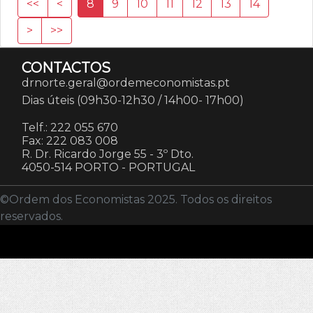
<<
<
8
9
10
11
12
13
14
>
>>
CONTACTOS
drnorte.geral@ordemeconomistas.pt
Dias úteis (09h30-12h30 / 14h00- 17h00)
Telf.: 222 055 670
Fax: 222 083 008
R. Dr. Ricardo Jorge 55 - 3º Dto.
4050-514 PORTO
-
PORTUGAL
©Ordem dos Economistas 2025. Todos os direitos
reservados.