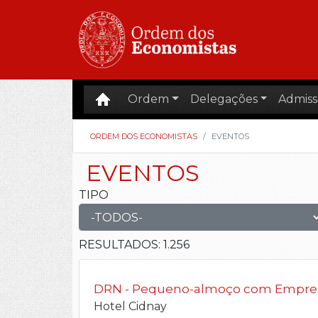
Ordem
Delegações
Admiss
ORDEM DOS ECONOMISTAS
EVENTOS
EVENTOS
TIPO
RESULTADOS:
1.256
DRN - Pequeno-almoço com Empresár
Hotel Cidnay