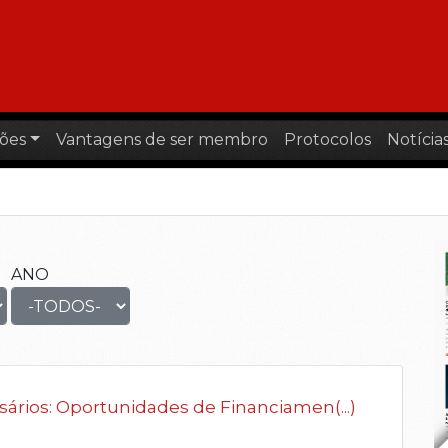
ões
Vantagens de ser membro
Protocolos
Notícia
ANO
ios: Oportunidades de Financiamen(...)