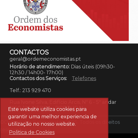
CONTACTOS
geral@ordemeconomistas.pt
Horário de atendimento:
Dias úteis (09h30-
12h30 / 14h00- 17h00)
Contactos dos Serviços:
Telefones
Telf.: 213 929 470
Rua Ivone Silva, Edifício Arcis, Nº 6 - 5º andar
1050-124 LISBOA
-
PORTUGAL
Este website utiliza cookies para
garantir uma melhor experiencia de
©Ordem dos Economistas 2025. Todos os direitos
utilização no nosso website.
reservados.
Politica de Cookies