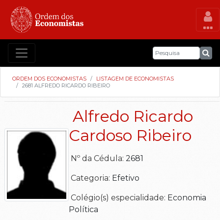
ORDEM DOS ECONOMISTAS
LISTAGEM DE ECONOMISTAS
2681 ALFREDO RICARDO RIBEIRO
Alfredo Ricardo
Cardoso Ribeiro
Nº da Cédula:
2681
Categoria:
Efetivo
Colégio(s) especialidade:
Economia
Política