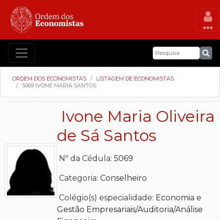
ORDEM DOS ECONOMISTAS
LISTAGEM DE ECONOMISTAS
5069 IVONE MARIA SANTOS
Ivone Maria Oliveira
de Sá Santos
Nº da Cédula:
5069
Categoria:
Conselheiro
Colégio(s) especialidade:
Economia e
Gestão Empresariais/Auditoria/Análise