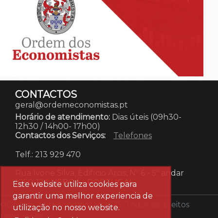
CONTACTOS
geral@ordemeconomistas.pt
Horário de atendimento:
Dias úteis (09h30-
12h30 / 14h00- 17h00)
Contactos dos Serviços:
Telefones
Telf.: 213 929 470
Rua Ivone Silva, Edifício Arcis, Nº 6 - 5º andar
1050-124 LISBOA
-
PORTUGAL
Este website utiliza cookies para
garantir uma melhor experiencia de
©Ordem dos Economistas 2025. Todos os direitos
utilização no nosso website.
reservados.