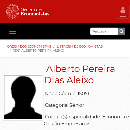
ORDEM DOS ECONOMISTAS
LISTAGEM DE ECONOMISTAS
15051 ALBERTO PEREIRA ALEIXO
Alberto Pereira
Dias Aleixo
Nº da Cédula:
15051
Categoria:
Sénior
Colégio(s) especialidade:
Economia e
Gestão Empresariais