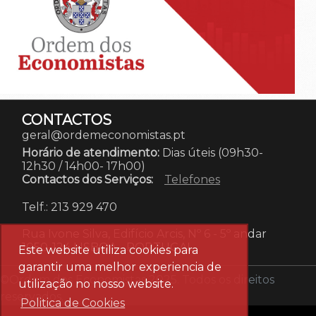
CONTACTOS
geral@ordemeconomistas.pt
Horário de atendimento:
Dias úteis (09h30-
12h30 / 14h00- 17h00)
Contactos dos Serviços:
Telefones
Telf.: 213 929 470
Rua Ivone Silva, Edifício Arcis, Nº 6 - 5º andar
1050-124 LISBOA
-
PORTUGAL
Este website utiliza cookies para
garantir uma melhor experiencia de
©Ordem dos Economistas 2025. Todos os direitos
utilização no nosso website.
reservados.
Politica de Cookies