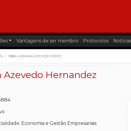
ões
Vantagens de ser membro
Protocolos
Notícia
AS
15884 ADRIANA AZEVEDO PEREZ
a Azevedo Hernandez
15884
vo
cialidade:
Economia e Gestão Empresariais