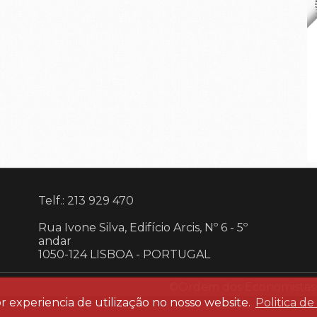
Telf.: 213 929 470
Rua Ivone Silva, Edifício Arcis, Nº 6 - 5º
andar
1050-124 LISBOA
-
PORTUGAL
©Ordem dos Economistas 20
r experiencia de utilização no nosso website.
Politica de