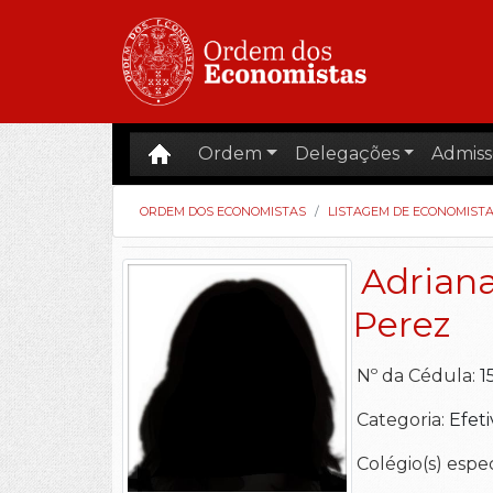
Ordem
Delegações
Admiss
ORDEM DOS ECONOMISTAS
LISTAGEM DE ECONOMIST
Adrian
Perez
Nº da Cédula:
Categoria:
Efeti
Colégio(s) espe