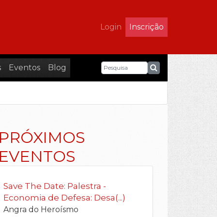
Login
Inscrição
s
Eventos
Blog
PRÓXIMOS
EVENTOS
Save The Date: Palestra -
Economia de Defesa: Desa(...)
Angra do Heroísmo