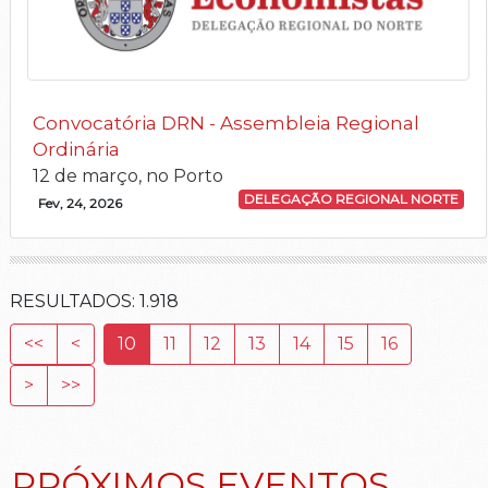
Convocatória DRN - Assembleia Regional
Ordinária
12 de março, no Porto
DELEGAÇÃO REGIONAL NORTE
Fev, 24, 2026
RESULTADOS:
1.918
<<
<
10
11
12
13
14
15
16
>
>>
PRÓXIMOS EVENTOS