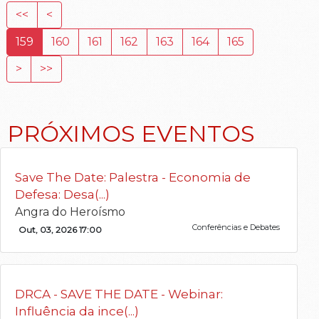
<<
<
159
160
161
162
163
164
165
>
>>
PRÓXIMOS EVENTOS
Save The Date: Palestra - Economia de
Defesa: Desa(...)
Angra do Heroísmo
Conferências e Debates
Out, 03, 2026 17:00
DRCA - SAVE THE DATE - Webinar:
Influência da ince(...)