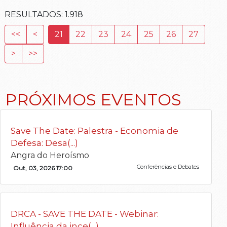
RESULTADOS:
1.918
<<
<
21
22
23
24
25
26
27
>
>>
PRÓXIMOS EVENTOS
Save The Date: Palestra - Economia de
Defesa: Desa(...)
Angra do Heroísmo
Conferências e Debates
Out, 03, 2026 17:00
DRCA - SAVE THE DATE - Webinar:
Influência da ince(...)