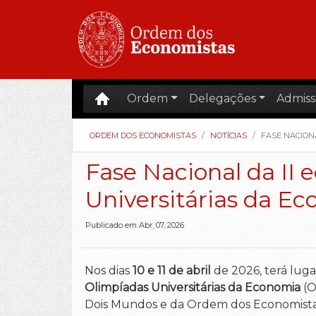
Ordem
Delegações
Admiss
ORDEM DOS ECONOMISTAS
NOTÍCIAS
FASE NACIONA
Fase Nacional da II 
Universitárias da E
Publicado em Abr, 07, 2026
Nos dias
10 e 11 de abril
de 2026, terá lug
Olimpíadas Universitárias da Economia
(O
Dois Mundos e da Ordem dos Economista