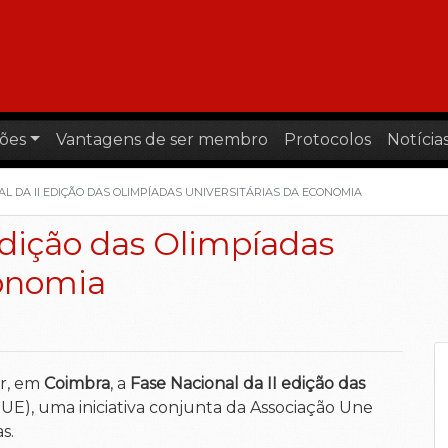
ões
Vantagens de ser membro
Protocolos
Notícia
L DA II EDIÇÃO DAS OLIMPÍADAS UNIVERSITÁRIAS DA ECONOMIA
edição das Olimpíadas
conomia
ar, em
Coimbra
, a
Fase Nacional da II edição das
UE), uma iniciativa conjunta da Associação Une
s.