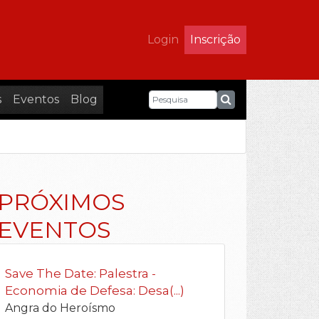
Login
Inscrição
s
Eventos
Blog
PRÓXIMOS
EVENTOS
Save The Date: Palestra -
Economia de Defesa: Desa(...)
Angra do Heroísmo