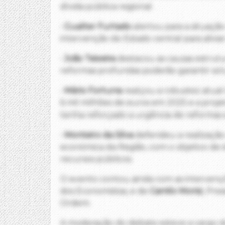
dívida pública regional.
•
Gualter Furtado
alertou para a situaçã
intervenção do Estado central para aliviar 
•
João Teixeira
destacou as causas estrutu
reformas profundas poderão garantir so
•
Mário Fortuna
realçou a robustez atual 
6 mil milhões de euros em 2025 e a proje
tenha reforçado a urgência de reformas e
•
Monteiro da Silva
defendeu a realização
económica da Região, com o objetivo de ide
recursos públicos.
O evento contou ainda com as interven
dos Economistas, e de
Camilo Moniz
, Pre
Ordem.
A moderação do debate esteve a vargo do 