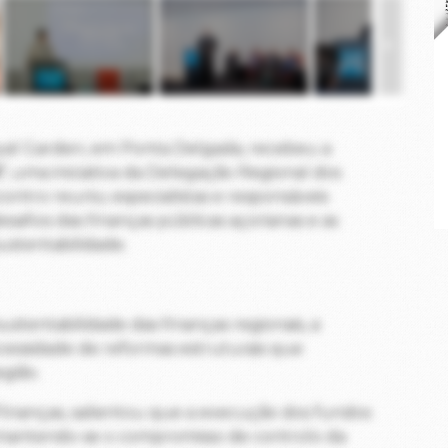
Royal Garden, em Ponta Delgada, recebeu a
"
, uma iniciativa da Delegação Regional dos
ntro reuniu especialistas e responsáveis
 desafios das finanças públicas açorianas e as
sustentabilidade.
ustentabilidade das finanças regionais, a
cessidade de reformas estruturais que
gião.
 Finanças, salientou que a execução dos fundos
, mantendo-se o compromisso de controlo da