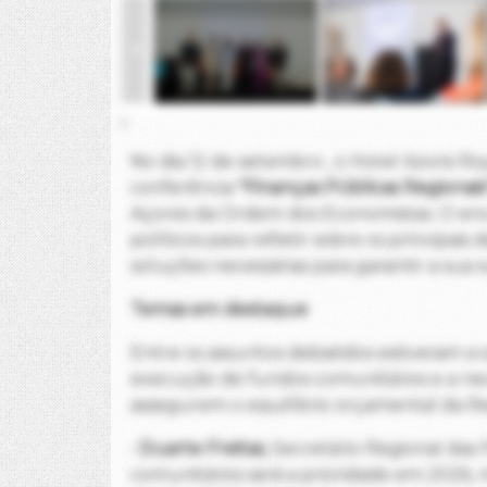
2
No dia 12 de setembro , o Hotel Azoris 
conferência
"Finanças Públicas Regionais
Açores da Ordem dos Economistas. O enco
políticos para refletir sobre os principais
soluções necessárias para garantir a sua 
Temas em destaque
Entre os assuntos debatidos estiveram a s
execução de fundos comunitários e a ne
assegurem o equilíbrio orçamental da Re
•
Duarte Freitas
, Secretário Regional das
comunitários será a prioridade em 2026