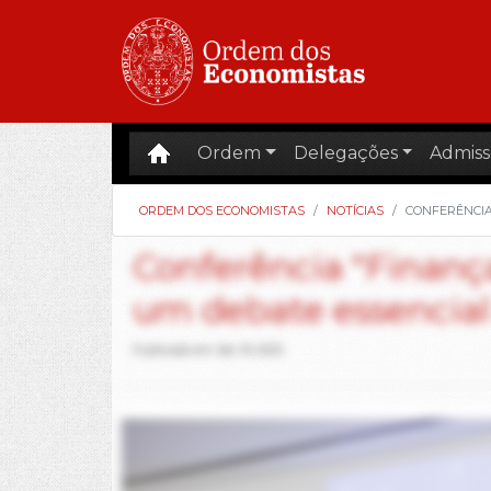
Ordem
Delegações
Admiss
ORDEM DOS ECONOMISTAS
NOTÍCIAS
CONFERÊNCIA
Conferência "Finança
um debate essencial 
Publicado em Set, 19, 2025