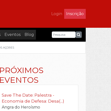
Login
Inscrição
s
Eventos
Blog
OS AÇORES
PRÓXIMOS
EVENTOS
Save The Date: Palestra -
Economia de Defesa: Desa(...)
Angra do Heroísmo