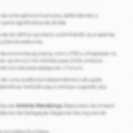
o de emergência financeira, defendendo a
parte significativa da dívida.
rais do défice açoriano, sublinhando que apenas
luções duradouras.
da economia açoriana, com o PIB a ultrapassar os
tar-se em 6,3 mil milhões para 2026, embora
struturais para assegurar o futuro.
 de uma auditoria independente à situação
ntificar ineficiências e otimizar a gestão dos
ções de
António Mendonça
, Bastonário da Ordem
sidente da Delegação Regional dos Açores da
jornalista Rui Paiva.