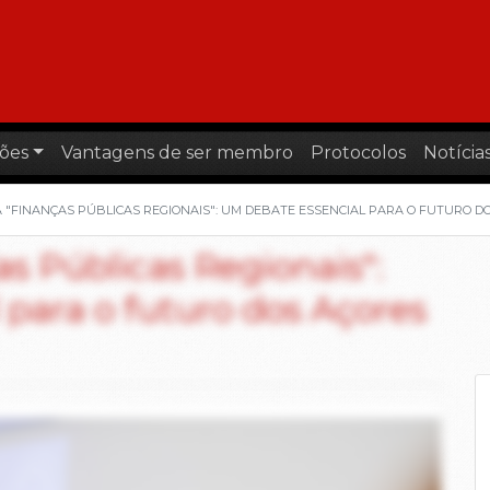
ões
Vantagens de ser membro
Protocolos
Notícia
 "FINANÇAS PÚBLICAS REGIONAIS": UM DEBATE ESSENCIAL PARA O FUTURO D
s Públicas Regionais":
para o futuro dos Açores