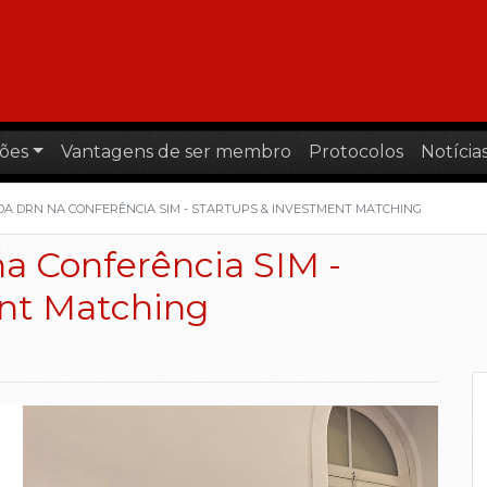
ões
Vantagens de ser membro
Protocolos
Notícia
DA DRN NA CONFERÊNCIA SIM - STARTUPS & INVESTMENT MATCHING
a Conferência SIM -
ent Matching