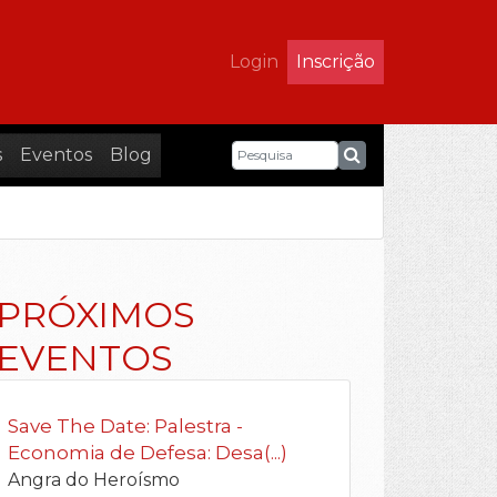
Login
Inscrição
s
Eventos
Blog
PRÓXIMOS
EVENTOS
Save The Date: Palestra -
Economia de Defesa: Desa(...)
Angra do Heroísmo