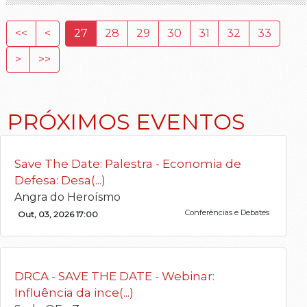
<<
<
27
28
29
30
31
32
33
>
>>
PRÓXIMOS EVENTOS
Save The Date: Palestra - Economia de
Defesa: Desa(...)
Angra do Heroísmo
Conferências e Debates
Out, 03, 2026 17:00
DRCA - SAVE THE DATE - Webinar:
Influência da ince(...)