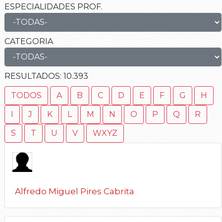
ESPECIALIDADES PROF.
CATEGORIA
RESULTADOS:
10.393
TODOS
A
B
C
D
E
F
G
H
I
J
K
L
M
N
O
P
Q
R
S
T
U
V
WXYZ
Alfredo Miguel Pires Cabrita