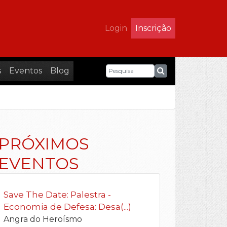
Login
Inscrição
s
Eventos
Blog
PRÓXIMOS
EVENTOS
Save The Date: Palestra -
Economia de Defesa: Desa(...)
Angra do Heroísmo