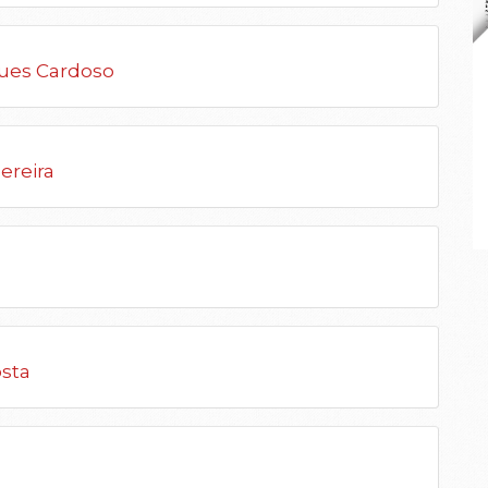
ques Cardoso
ereira
osta