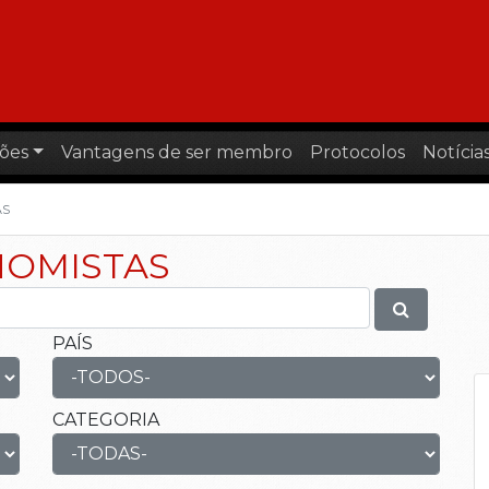
ões
Vantagens de ser membro
Protocolos
Notícia
AS
NOMISTAS
PAÍS
CATEGORIA