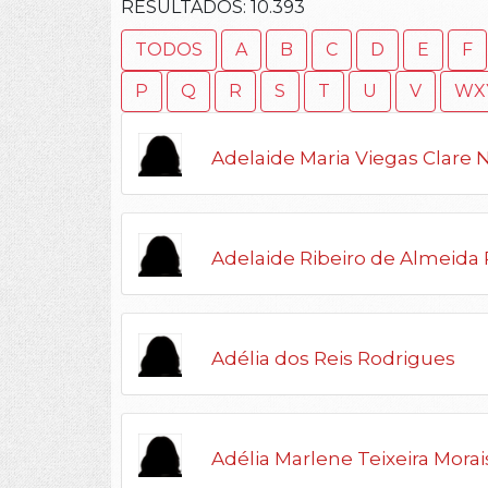
RESULTADOS:
10.393
TODOS
A
B
C
D
E
F
P
Q
R
S
T
U
V
WX
Adelaide Maria Viegas Clare 
Adelaide Ribeiro de Almeida
Adélia dos Reis Rodrigues
Adélia Marlene Teixeira Morai