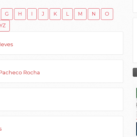
G
H
I
J
K
L
M
N
O
YZ
Neves
 Pacheco Rocha
s