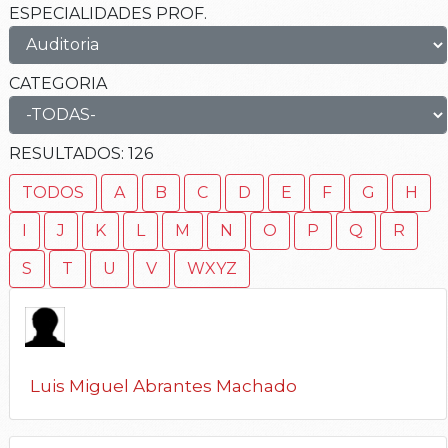
ESPECIALIDADES PROF.
CATEGORIA
RESULTADOS:
126
TODOS
A
B
C
D
E
F
G
H
I
J
K
L
M
N
O
P
Q
R
S
T
U
V
WXYZ
Luis Miguel Abrantes Machado