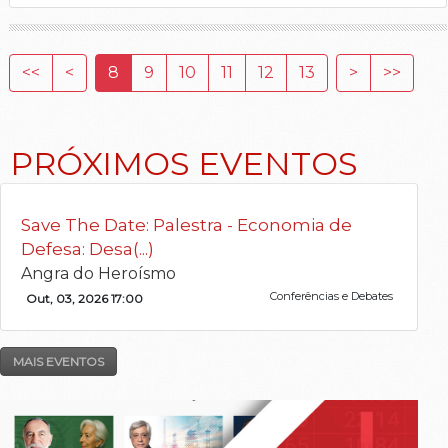
<<
<
8
9
10
11
12
13
>
>>
PRÓXIMOS EVENTOS
Save The Date: Palestra - Economia de
Defesa: Desa(...)
Angra do Heroísmo
Conferências e Debates
Out, 03, 2026 17:00
MAIS EVENTOS