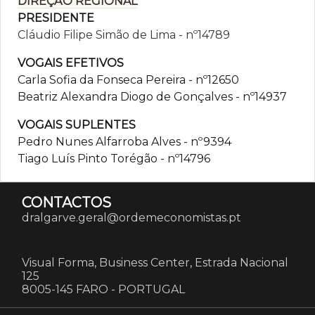
DIREÇÃO REGIONAL
PRESIDENTE
Cláudio Filipe Simão de Lima - nº14789
VOGAIS EFETIVOS
Carla Sofia da Fonseca Pereira - nº12650
Beatriz Alexandra Diogo de Gonçalves - nº14937
VOGAIS SUPLENTES
Pedro Nunes Alfarroba Alves - nº9394
Tiago Luís Pinto Torégão - nº14796
CONTACTOS
dralgarve.geral@ordemeconomistas.pt
Visual Forma, Business Center, Estrada Nacional
125
8005-145 FARO
-
PORTUGAL