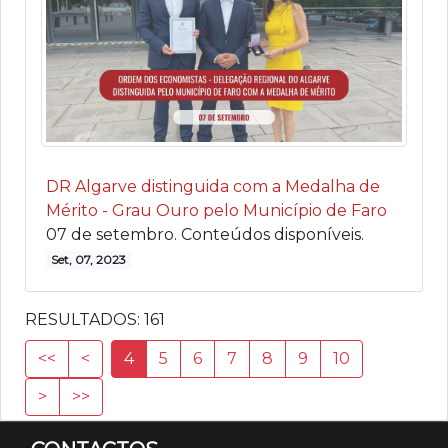
DR Algarve distinguida com a Medalha de
Mérito - Grau Ouro pelo Município de Faro
07 de setembro. Conteúdos disponíveis.
Set, 07, 2023
RESULTADOS:
161
<<
<
4
5
6
7
8
9
10
>
>>