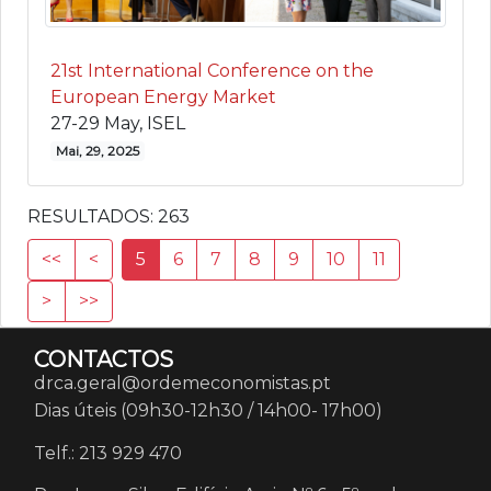
21st International Conference on the
European Energy Market
27-29 May, ISEL
Mai, 29, 2025
RESULTADOS:
263
<<
<
5
6
7
8
9
10
11
>
>>
CONTACTOS
drca.geral@ordemeconomistas.pt
Dias úteis (09h30-12h30 / 14h00- 17h00)
Telf.: 213 929 470